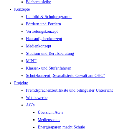
Bücherausleihe
Konzepte
Leitbild & Schulprogramm
Fördern und Fordern
Vertretungskonzept
Hausaufgabenkonzept
Medienkonzept
Studium und Berufsberatung
MINT
Klassen- und Stufenfahrten
Schutzkonzept „Sexualisierte Gewalt am OHG“
Projekte
Fremdsprachenzertifikate und bilingualer Unterricht
Wettbewerbe
AG’s
Übersicht AG’s
Medienscouts
Energiesparen macht Schule