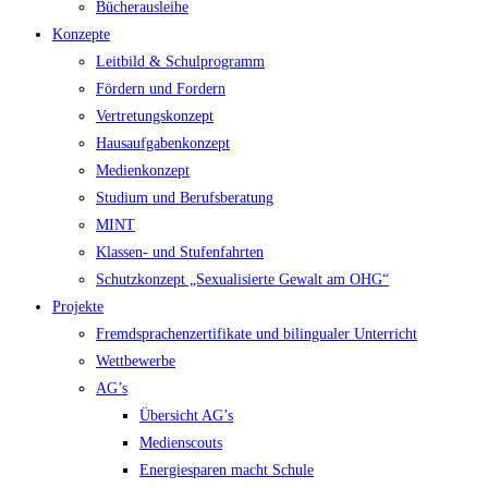
Bücherausleihe
Konzepte
Leitbild & Schulprogramm
Fördern und Fordern
Vertretungskonzept
Hausaufgabenkonzept
Medienkonzept
Studium und Berufsberatung
MINT
Klassen- und Stufenfahrten
Schutzkonzept „Sexualisierte Gewalt am OHG“
Projekte
Fremdsprachenzertifikate und bilingualer Unterricht
Wettbewerbe
AG’s
Übersicht AG’s
Medienscouts
Energiesparen macht Schule