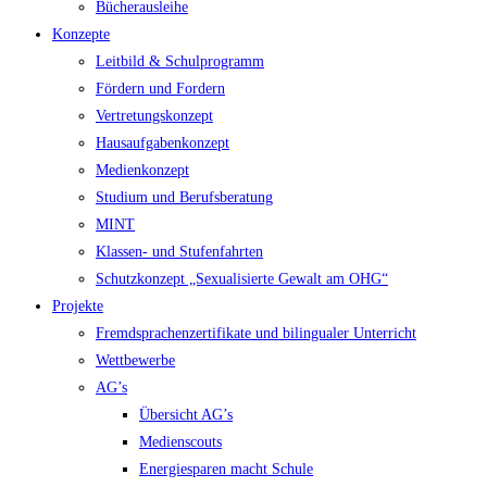
Bücherausleihe
Konzepte
Leitbild & Schulprogramm
Fördern und Fordern
Vertretungskonzept
Hausaufgabenkonzept
Medienkonzept
Studium und Berufsberatung
MINT
Klassen- und Stufenfahrten
Schutzkonzept „Sexualisierte Gewalt am OHG“
Projekte
Fremdsprachenzertifikate und bilingualer Unterricht
Wettbewerbe
AG’s
Übersicht AG’s
Medienscouts
Energiesparen macht Schule