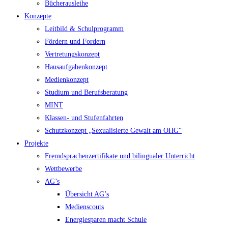
Bücherausleihe
Konzepte
Leitbild & Schulprogramm
Fördern und Fordern
Vertretungskonzept
Hausaufgabenkonzept
Medienkonzept
Studium und Berufsberatung
MINT
Klassen- und Stufenfahrten
Schutzkonzept „Sexualisierte Gewalt am OHG“
Projekte
Fremdsprachenzertifikate und bilingualer Unterricht
Wettbewerbe
AG’s
Übersicht AG’s
Medienscouts
Energiesparen macht Schule