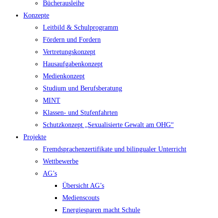
Bücherausleihe
Konzepte
Leitbild & Schulprogramm
Fördern und Fordern
Vertretungskonzept
Hausaufgabenkonzept
Medienkonzept
Studium und Berufsberatung
MINT
Klassen- und Stufenfahrten
Schutzkonzept „Sexualisierte Gewalt am OHG“
Projekte
Fremdsprachenzertifikate und bilingualer Unterricht
Wettbewerbe
AG’s
Übersicht AG’s
Medienscouts
Energiesparen macht Schule