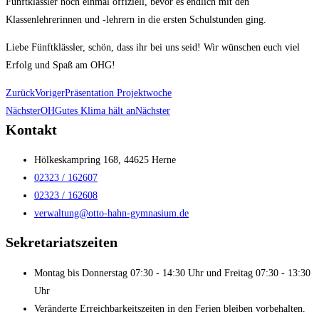
Fünftklässler noch einmal offiziell, bevor es endlich mit den
Klassenlehrerinnen und -lehrern in die ersten Schulstunden ging.
Liebe Fünftklässler, schön, dass ihr bei uns seid! Wir wünschen euch viel
Erfolg und Spaß am OHG!
Zurück
Voriger
Präsentation Projektwoche
Nächster
OHGutes Klima hält an
Nächster
Kontakt
Hölkeskampring 168, 44625 Herne
02323 / 162607
02323 / 162608
verwaltung@otto-hahn-gymnasium.de
Sekretariatszeiten
Montag bis Donnerstag 07:30 - 14:30 Uhr und Freitag 07:30 - 13:30
Uhr
Veränderte Erreichbarkeitszeiten in den Ferien bleiben vorbehalten.