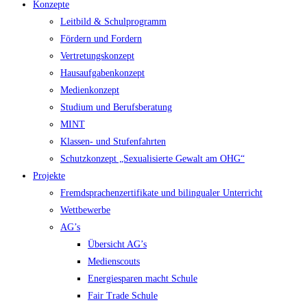
Konzepte
Leitbild & Schulprogramm
Fördern und Fordern
Vertretungskonzept
Hausaufgabenkonzept
Medienkonzept
Studium und Berufsberatung
MINT
Klassen- und Stufenfahrten
Schutzkonzept „Sexualisierte Gewalt am OHG“
Projekte
Fremdsprachenzertifikate und bilingualer Unterricht
Wettbewerbe
AG’s
Übersicht AG’s
Medienscouts
Energiesparen macht Schule
Fair Trade Schule