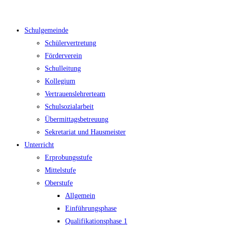
Zum
Inhalt
Schulgemeinde
springen
Schülervertretung
Förderverein
Schulleitung
Kollegium
Vertrauenslehrerteam
Schulsozialarbeit
Übermittagsbetreuung
Sekretariat und Hausmeister
Unterricht
Erprobungsstufe
Mittelstufe
Oberstufe
Allgemein
Einführungsphase
Qualifikationsphase 1