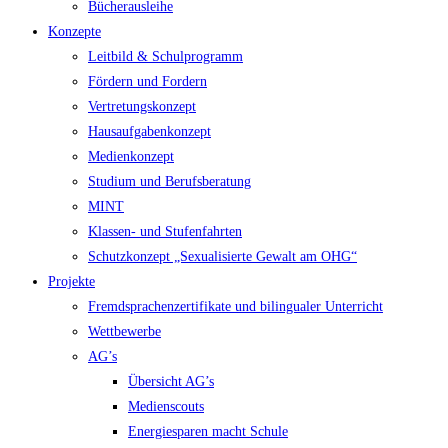
Bücherausleihe
Konzepte
Leitbild & Schulprogramm
Fördern und Fordern
Vertretungskonzept
Hausaufgabenkonzept
Medienkonzept
Studium und Berufsberatung
MINT
Klassen- und Stufenfahrten
Schutzkonzept „Sexualisierte Gewalt am OHG“
Projekte
Fremdsprachenzertifikate und bilingualer Unterricht
Wettbewerbe
AG’s
Übersicht AG’s
Medienscouts
Energiesparen macht Schule