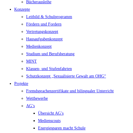
Bücherausleihe
Konzepte
Leitbild & Schulprogramm
Fördern und Fordern
Vertretungskonzept
Hausaufgabenkonzept
Medienkonzept
Studium und Berufsberatung
MINT
Klassen- und Stufenfahrten
Schutzkonzept „Sexualisierte Gewalt am OHG“
Projekte
Fremdsprachenzertifikate und bilingualer Unterricht
Wettbewerbe
AG’s
Übersicht AG’s
Medienscouts
Energiesparen macht Schule