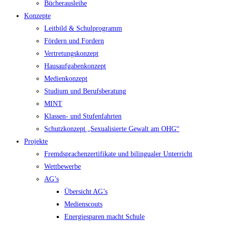
Bücherausleihe
Konzepte
Leitbild & Schulprogramm
Fördern und Fordern
Vertretungskonzept
Hausaufgabenkonzept
Medienkonzept
Studium und Berufsberatung
MINT
Klassen- und Stufenfahrten
Schutzkonzept „Sexualisierte Gewalt am OHG“
Projekte
Fremdsprachenzertifikate und bilingualer Unterricht
Wettbewerbe
AG’s
Übersicht AG’s
Medienscouts
Energiesparen macht Schule