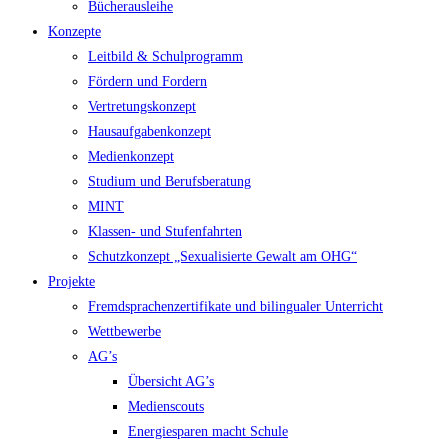
Bücherausleihe
Konzepte
Leitbild & Schulprogramm
Fördern und Fordern
Vertretungskonzept
Hausaufgabenkonzept
Medienkonzept
Studium und Berufsberatung
MINT
Klassen- und Stufenfahrten
Schutzkonzept „Sexualisierte Gewalt am OHG“
Projekte
Fremdsprachenzertifikate und bilingualer Unterricht
Wettbewerbe
AG’s
Übersicht AG’s
Medienscouts
Energiesparen macht Schule