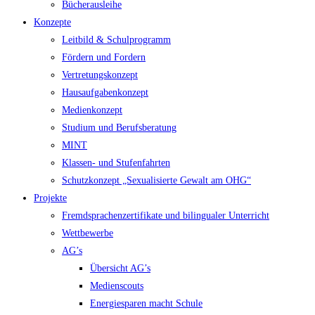
Bücherausleihe
Konzepte
Leitbild & Schulprogramm
Fördern und Fordern
Vertretungskonzept
Hausaufgabenkonzept
Medienkonzept
Studium und Berufsberatung
MINT
Klassen- und Stufenfahrten
Schutzkonzept „Sexualisierte Gewalt am OHG“
Projekte
Fremdsprachenzertifikate und bilingualer Unterricht
Wettbewerbe
AG’s
Übersicht AG’s
Medienscouts
Energiesparen macht Schule