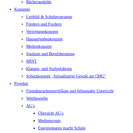
Bücherausleihe
Konzepte
Leitbild & Schulprogramm
Fördern und Fordern
Vertretungskonzept
Hausaufgabenkonzept
Medienkonzept
Studium und Berufsberatung
MINT
Klassen- und Stufenfahrten
Schutzkonzept „Sexualisierte Gewalt am OHG“
Projekte
Fremdsprachenzertifikate und bilingualer Unterricht
Wettbewerbe
AG’s
Übersicht AG’s
Medienscouts
Energiesparen macht Schule