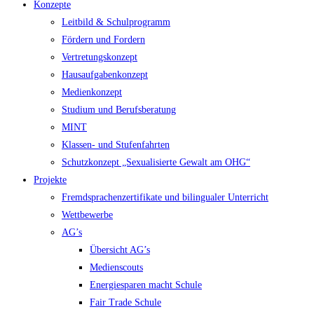
Konzepte
Leitbild & Schulprogramm
Fördern und Fordern
Vertretungskonzept
Hausaufgabenkonzept
Medienkonzept
Studium und Berufsberatung
MINT
Klassen- und Stufenfahrten
Schutzkonzept „Sexualisierte Gewalt am OHG“
Projekte
Fremdsprachenzertifikate und bilingualer Unterricht
Wettbewerbe
AG’s
Übersicht AG’s
Medienscouts
Energiesparen macht Schule
Fair Trade Schule