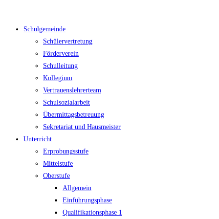
Zum
Inhalt
Schulgemeinde
springen
Schülervertretung
Förderverein
Schulleitung
Kollegium
Vertrauenslehrerteam
Schulsozialarbeit
Übermittagsbetreuung
Sekretariat und Hausmeister
Unterricht
Erprobungsstufe
Mittelstufe
Oberstufe
Allgemein
Einführungsphase
Qualifikationsphase 1