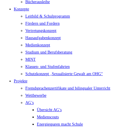
Bücherausleihe
Konzepte
Leitbild & Schulprogramm
Fördern und Fordern
Vertretungskonzept
Hausaufgabenkonzept
Medienkonzept
Studium und Berufsberatung
MINT
Klassen- und Stufenfahrten
Schutzkonzept „Sexualisierte Gewalt am OHG“
Projekte
Fremdsprachenzertifikate und bilingualer Unterricht
Wettbewerbe
AG’s
Übersicht AG’s
Medienscouts
Energiesparen macht Schule