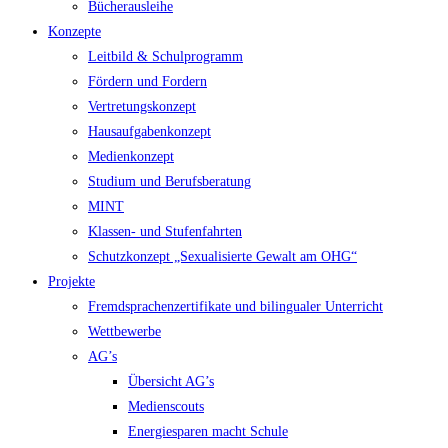
Bücherausleihe
Konzepte
Leitbild & Schulprogramm
Fördern und Fordern
Vertretungskonzept
Hausaufgabenkonzept
Medienkonzept
Studium und Berufsberatung
MINT
Klassen- und Stufenfahrten
Schutzkonzept „Sexualisierte Gewalt am OHG“
Projekte
Fremdsprachenzertifikate und bilingualer Unterricht
Wettbewerbe
AG’s
Übersicht AG’s
Medienscouts
Energiesparen macht Schule