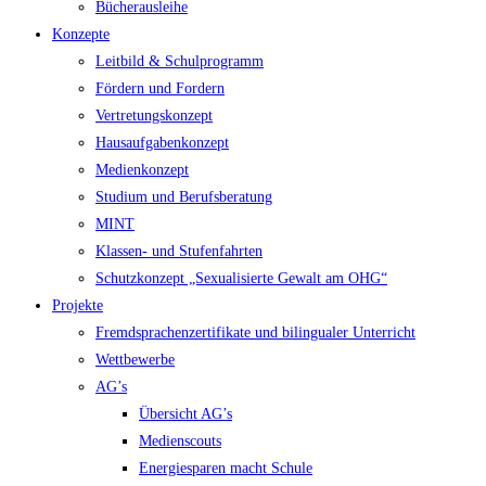
Bücherausleihe
Konzepte
Leitbild & Schulprogramm
Fördern und Fordern
Vertretungskonzept
Hausaufgabenkonzept
Medienkonzept
Studium und Berufsberatung
MINT
Klassen- und Stufenfahrten
Schutzkonzept „Sexualisierte Gewalt am OHG“
Projekte
Fremdsprachenzertifikate und bilingualer Unterricht
Wettbewerbe
AG’s
Übersicht AG’s
Medienscouts
Energiesparen macht Schule