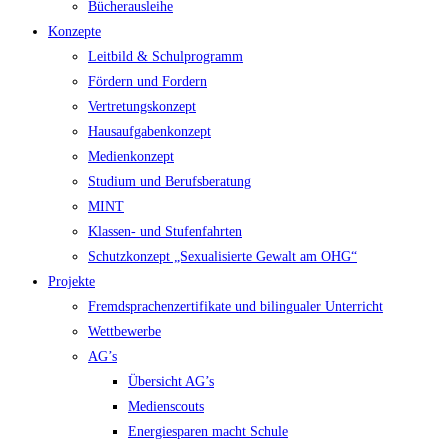
Bücherausleihe
Konzepte
Leitbild & Schulprogramm
Fördern und Fordern
Vertretungskonzept
Hausaufgabenkonzept
Medienkonzept
Studium und Berufsberatung
MINT
Klassen- und Stufenfahrten
Schutzkonzept „Sexualisierte Gewalt am OHG“
Projekte
Fremdsprachenzertifikate und bilingualer Unterricht
Wettbewerbe
AG’s
Übersicht AG’s
Medienscouts
Energiesparen macht Schule