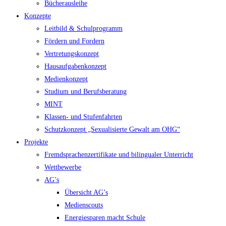
Bücherausleihe
Konzepte
Leitbild & Schulprogramm
Fördern und Fordern
Vertretungskonzept
Hausaufgabenkonzept
Medienkonzept
Studium und Berufsberatung
MINT
Klassen- und Stufenfahrten
Schutzkonzept „Sexualisierte Gewalt am OHG“
Projekte
Fremdsprachenzertifikate und bilingualer Unterricht
Wettbewerbe
AG’s
Übersicht AG’s
Medienscouts
Energiesparen macht Schule